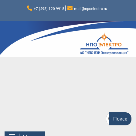
Перейти
к
+7 (495) 120-9918
mail@npoelectro.ru
содержимому
Поиск
по: