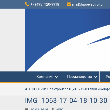
Перейти
+7 (495) 120-9918
mail@npoelectro.ru
к
содержимому
Компания
Производство
Ус
АО "НПО ВЭИ Электроизоляция"
>
Выставки и конф
IMG_1063-17-04-18-10-30
19.04.2018
NPO