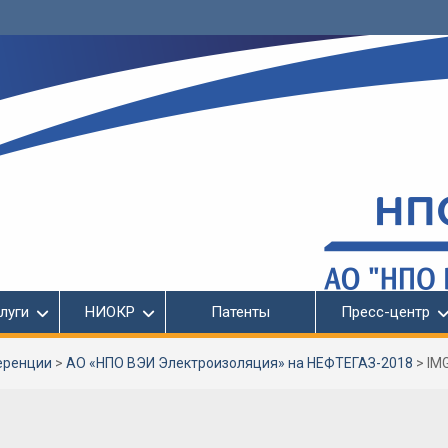
луги
НИОКР
Патенты
Пресс-центр
еренции
>
АО «НПО ВЭИ Электроизоляция» на НЕФТЕГАЗ-2018
>
IM