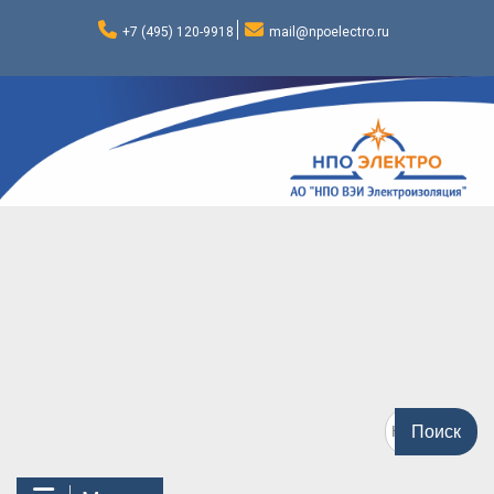
Перейти
к
+7 (495) 120-9918
mail@npoelectro.ru
содержимому
Поиск
по: