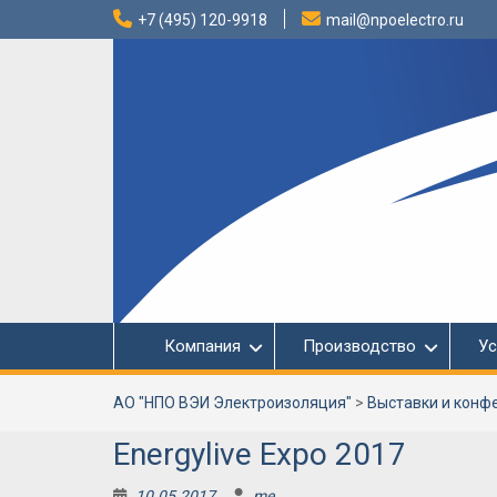
Перейти
+7 (495) 120-9918
mail@npoelectro.ru
к
содержимому
Компания
Производство
Ус
АО "НПО ВЭИ Электроизоляция"
>
Выставки и конф
Energylive Expo 2017
10.05.2017
me