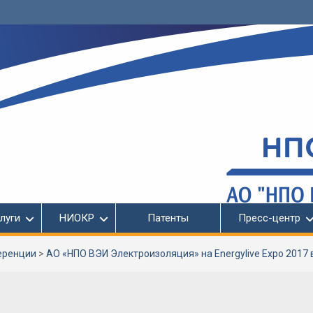
луги
НИОКР
Патенты
Пресс-центр
еренции
>
АО «НПО ВЭИ Электроизоляция» на Energylive Expo 2017 