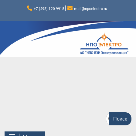
Перейти
к
+7 (495) 120-9918
mail@npoelectro.ru
содержимому
Поиск
по: