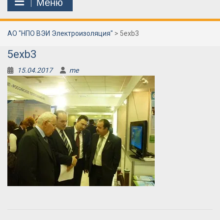
Меню
АО "НПО ВЭИ Электроизоляция"
>
5exb3
5exb3
15.04.2017
me