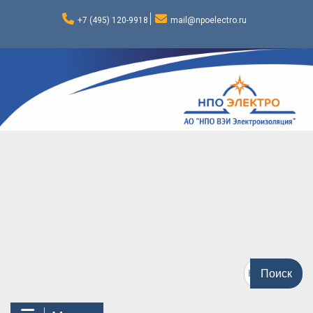
Перейти
к
+7 (495) 120-9918
mail@npoelectro.ru
содержимому
Поиск
по: