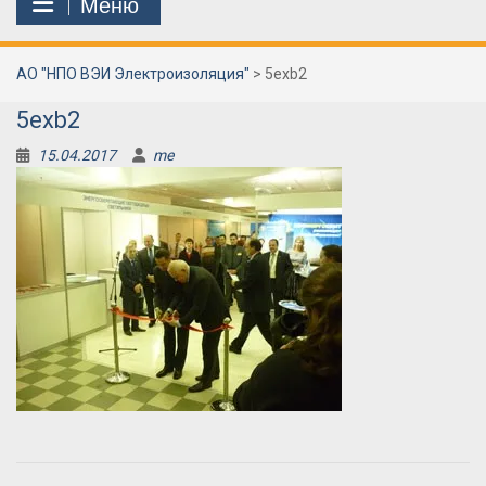
Меню
АО "НПО ВЭИ Электроизоляция"
>
5exb2
5exb2
15.04.2017
me