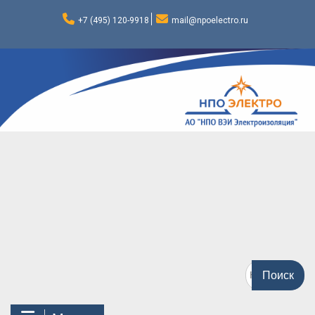
Перейти
к
+7 (495) 120-9918
mail@npoelectro.ru
содержимому
Поиск
по: