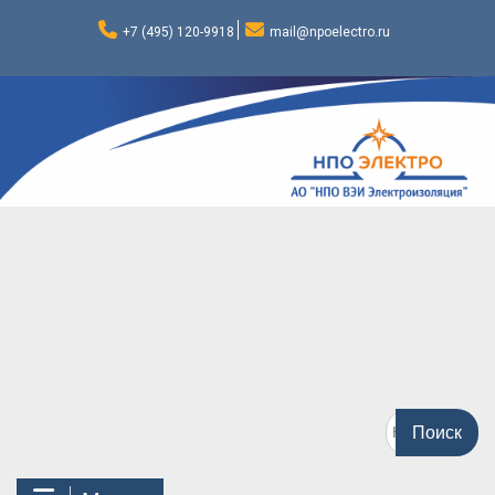
Перейти
к
+7 (495) 120-9918
mail@npoelectro.ru
содержимому
Поиск
по: