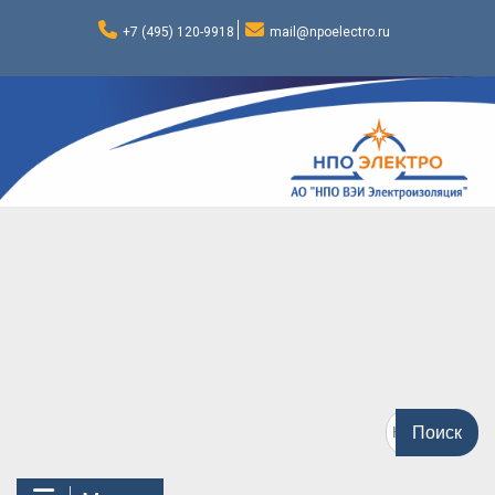
Перейти
к
+7 (495) 120-9918
mail@npoelectro.ru
содержимому
Поиск
по: