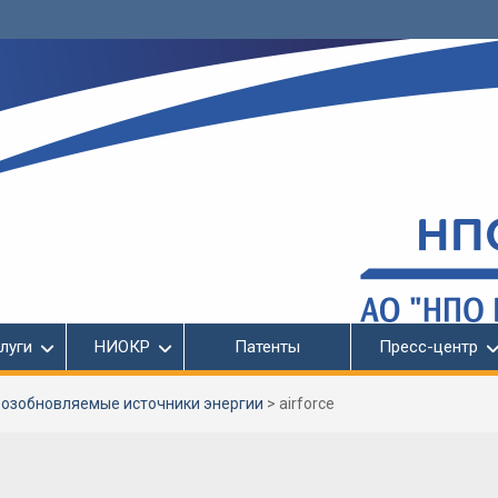
луги
НИОКР
Патенты
Пресс-центр
озобновляемые источники энергии
>
airforce