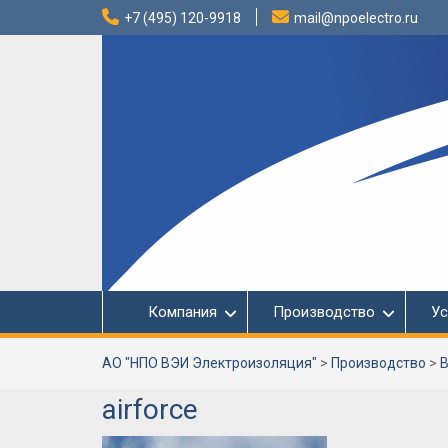
Перейти
+7 (495) 120-9918
mail@npoelectro.ru
к
содержимому
Компания
Производство
Ус
АО "НПО ВЭИ Электроизоляция"
>
Производство
>
В
airforce