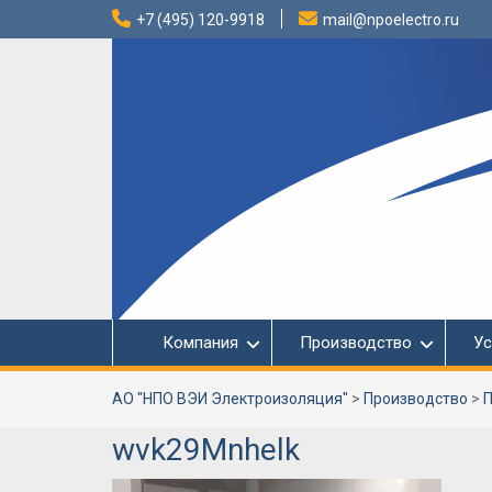
Перейти
+7 (495) 120-9918
mail@npoelectro.ru
к
содержимому
Компания
Производство
Ус
АО "НПО ВЭИ Электроизоляция"
>
Производство
>
П
wvk29Mnhelk