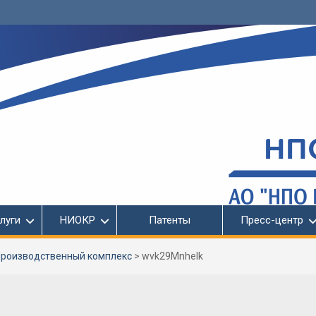
луги
НИОКР
Патенты
Пресс-центр
роизводственный комплекс
>
wvk29Mnhelk