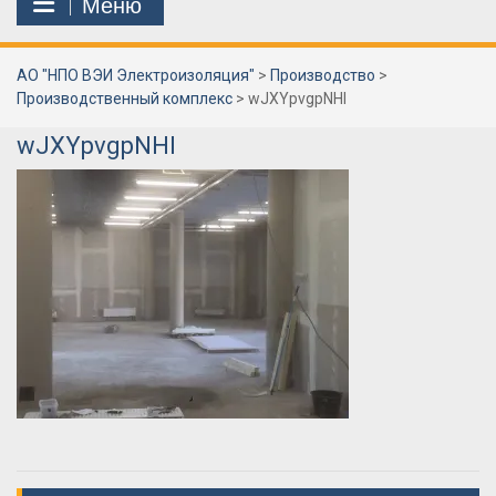
Меню
АО "НПО ВЭИ Электроизоляция"
>
Производство
>
Производственный комплекс
>
wJXYpvgpNHI
wJXYpvgpNHI