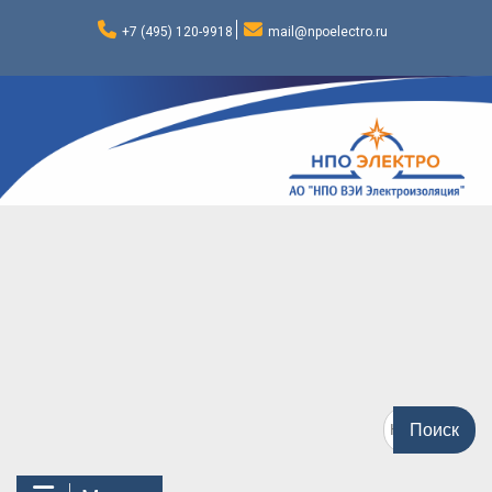
Перейти
к
+7 (495) 120-9918
mail@npoelectro.ru
содержимому
Поиск
по: