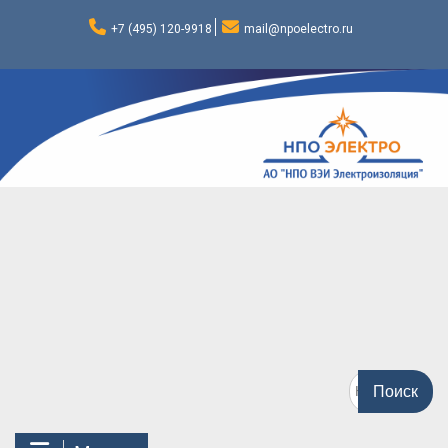
Перейти
к
+7 (495) 120-9918
mail@npoelectro.ru
содержимому
Поиск
по: