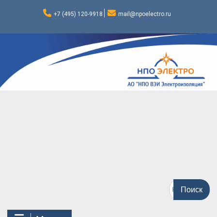
Перейти
к
+7 (495) 120-9918
mail@npoelectro.ru
содержимому
Поиск
по: