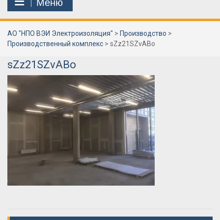
Меню
АО "НПО ВЭИ Электроизоляция"
>
Производство
>
Производственный комплекс
>
sZz21SZvABo
sZz21SZvABo