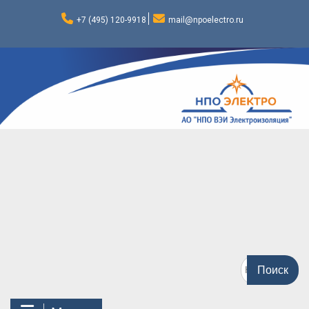
Перейти
к
+7 (495) 120-9918
mail@npoelectro.ru
содержимому
Поиск
по: