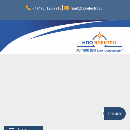
Перейти
к
+7 (495) 120-9918
mail@npoelectro.ru
содержимому
Поиск
по: