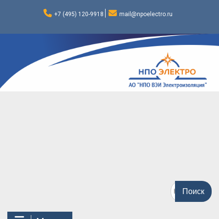
Перейти
к
+7 (495) 120-9918
mail@npoelectro.ru
содержимому
Поиск
по: