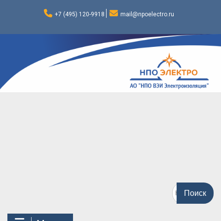
Перейти
к
+7 (495) 120-9918
mail@npoelectro.ru
содержимому
Поиск
по: