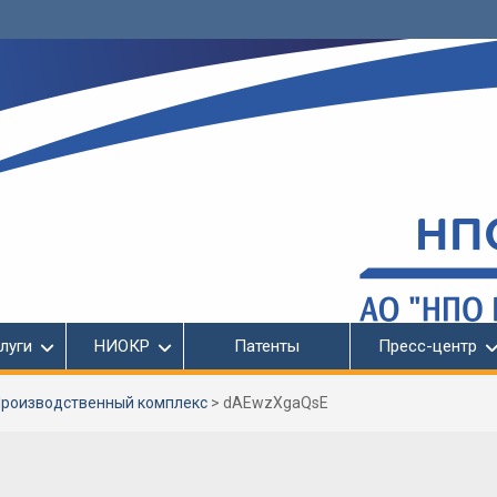
луги
НИОКР
Патенты
Пресс-центр
роизводственный комплекс
>
dAEwzXgaQsE