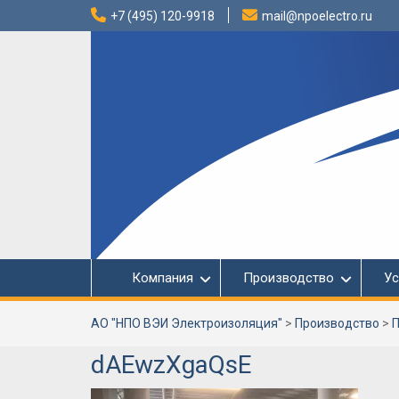
Перейти
+7 (495) 120-9918
mail@npoelectro.ru
к
содержимому
Компания
Производство
Ус
АО "НПО ВЭИ Электроизоляция"
>
Производство
>
П
dAEwzXgaQsE