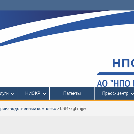
луги
НИОКР
Патенты
Пресс-центр
роизводственный комплекс
>
bRR7zgLmjjw