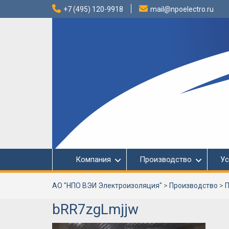
Перейти
+7 (495) 120-9918
mail@npoelectro.ru
к
содержимому
Компания
Производство
Ус
АО "НПО ВЭИ Электроизоляция"
>
Производство
>
П
bRR7zgLmjjw