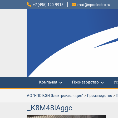
Перейти
+7 (495) 120-9918
mail@npoelectro.ru
к
содержимому
Компания
Производство
Ус
АО "НПО ВЭИ Электроизоляция"
>
Производство
>
П
_K8M48iAggc