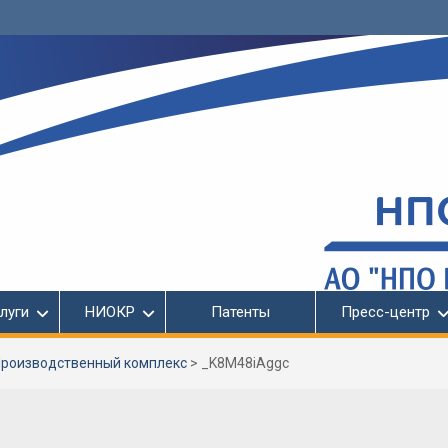
луги
НИОКР
Патенты
Пресс-центр
роизводственный комплекс
>
_K8M48iAggc