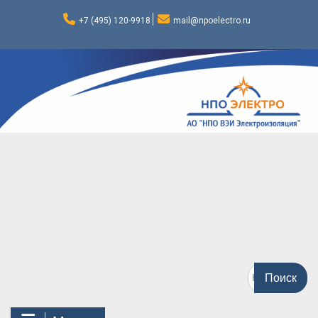
Перейти
к
+7 (495) 120-9918
mail@npoelectro.ru
содержимому
Поиск
по: