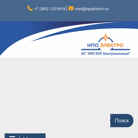
Перейти
к
+7 (495) 120-9918
mail@npoelectro.ru
содержимому
Поиск
по: