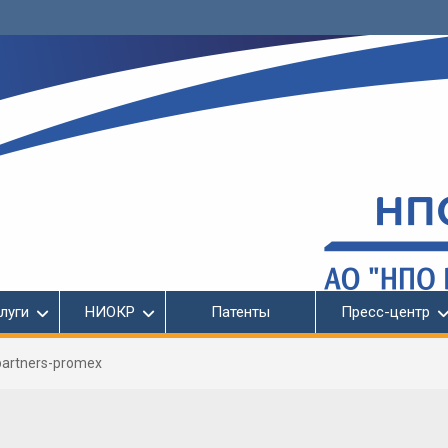
луги
НИОКР
Патенты
Пресс-центр
partners-promex