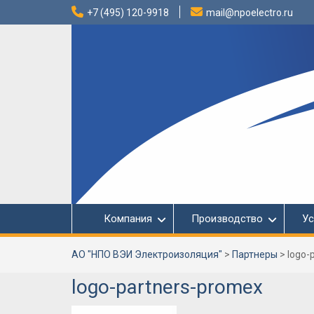
Перейти
+7 (495) 120-9918
mail@npoelectro.ru
к
содержимому
Компания
Производство
Ус
АО "НПО ВЭИ Электроизоляция"
>
Партнеры
>
logo-
logo-partners-promex