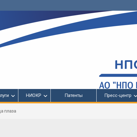
луги
НИОКР
Патенты
Пресс-центр
а плаза