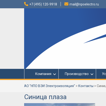
Перейти
+7 (495) 120-9918
mail@npoelectro.ru
к
содержимому
Компания
Производство
Ус
АО "НПО ВЭИ Электроизоляция"
>
Контакты
>
Синиц
Синица плаза