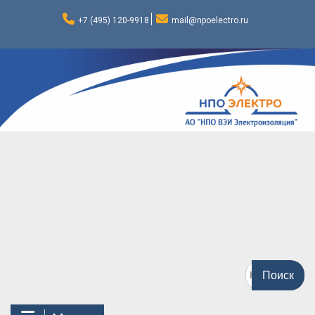
Перейти
к
+7 (495) 120-9918
mail@npoelectro.ru
содержимому
Поиск
по: