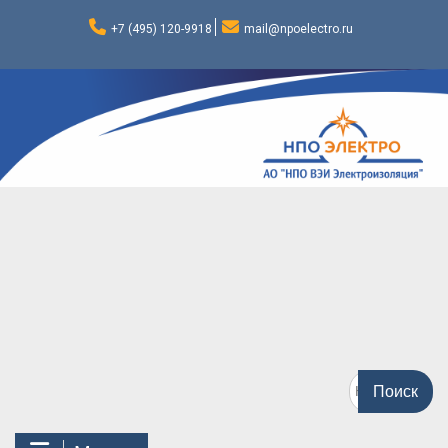
Перейти
к
+7 (495) 120-9918
mail@npoelectro.ru
содержимому
Поиск
по: