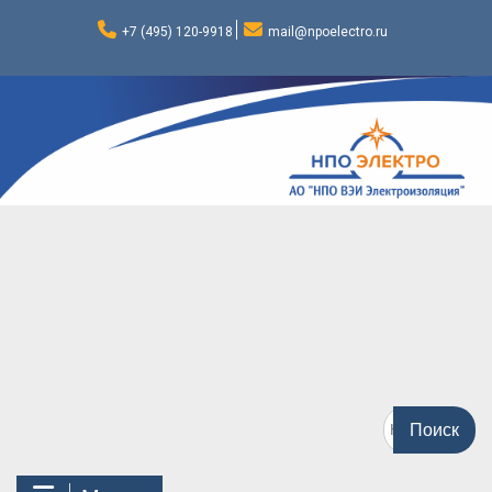
Перейти
к
+7 (495) 120-9918
mail@npoelectro.ru
содержимому
Поиск
по: